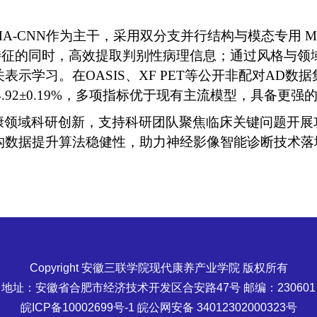
A‑CNN
作为主干，采用双分支并行结构与模态专用
M
特征的同时，高效提取判别性病理信息；通过风格与领
关表示学习。在
OASIS
、
XF PET
等公开非配对
AD
数据
.92
±
0.19%
，多项指标优于现有主流模型，具备更强
康领域科研创新，支持科研团队聚焦临床关键问题开展
构数据提升算法稳健性，助力神经影像智能诊断技术落
Copyright 安徽三联学院现代康养产业学院 版权所有
地址：安徽省合肥市经济技术开发区合安路47号 邮编：230601
皖ICP备10002699号-1 皖公网安备 34012302000323号