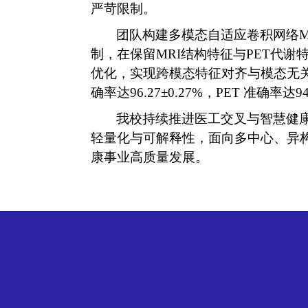
严苛限制。
团队构建多模态自适应卷积网络
M
制，在保留
MRI
结构特征与
PET
代谢
优化，实现跨模态特征对齐与模态无
确率达
96.27
±
0.27%
，
PET
准确率达
94
我校持续推进医工交叉与智慧健
轻量化与可解释性，面向多中心、异
康事业高质量发展。