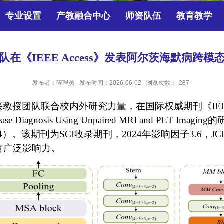
专业设置
产教融合中心
师资队伍
教育教学
在《IEEE Access》发表阿尔茨海默病跨
发布者：管理员
发布时间：2026-06-02
浏览次数：
287
兴教授团队联合校内外研究力量，在国际权威期刊《
IE
isease Diagnosis Using Unpaired MRI and PET Imaging
的
4
）。该期刊为
SCI
收录期刊，
2024
年影响因子
3.6
，
JC
有广泛影响力。