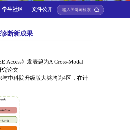
学生社区
文件公开
模态诊断新成果
EE Access
》发表题为
A Cross-Modal
研究论文
R
与中科院升级版大类均为
4
区，在计