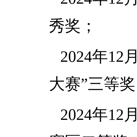
秀奖；
2024
年
12
大赛”三等奖
2024
年
12