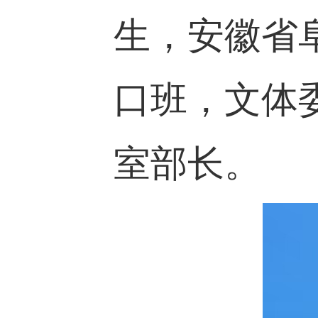
生，安徽省
口班，文体
室部长。